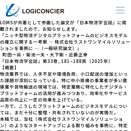
2025.07.29
TOPIC
学会誌掲載のご案内
LOMSが共著として参画した論文が『日本物流学会誌』に掲
載されましたので、お知らせします。
「ニッチ型物流デジタルプラットフォームのビジネスモデル
の確立に関する一考察 ― 株式会社ラストワンマイルソリュー
ションを事例に ―（一般研究論文）」
町田一兵・菊池一夫・大下剛・近藤正幸
『日本物流学会誌』第33巻, 181–188頁（2025年）
【概要】
物流業界では、人手不足や環境負荷、小口配送の増加といっ
た課題が深刻になっている。特に中小規模の事業者が多い倉
庫業や貨物輸送の現場では、特定業務に特化したデジタル・
プラットフォームの活用が進みつつあり、効率化やサービス
品質の向上に一定の効果を上げている。
一方で、こうしたプラットフォームのビジネスモデルについ
ては、まだ十分に整理・共有されていないのが実情だ。
本稿では、当社（株式会社ラストワンマイルソリューショ
ン）のようなスタートアップによる取り組みを事例に、特定